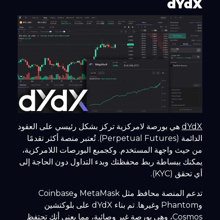
dYdX
dYdX
هي بورصة لامركزية تركز بشكل رئيسي على العقود
الدائمة (Perpetual Futures). تُعتبر منصة أكثر تقدمًا
من حيث واجهة المستخدم. وكجميع البورصات اللامركزية،
يمكنك ببساطة ربط محفظتك وبدء التداول دون الحاجة إلى
أي تحقق (KYC).
تدعم المنصة محافظ مثل MetaMask وCoinbase
وPhantom وغيرها. تم بناء dYdX على بلوكتشين
Cosmos، وهي بورصة غير وصائية، مما يعني أنك تحتفظ