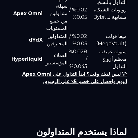
التداول بالنسخ،
سهلة،
روبوتات الشبكة،
%0.02 /
متداولين
Apex Omni
مشابهة لـ Bybit
%0.05
من جميع
المستويات
ميغا فولت
%0.02 /
المتداولين
dYdX
(MegaVault)
%0.05
المحترفين
سيولة عميقة،
%0.028
العملاء
معظم أزواج
/
Hyperliquid
المؤسسيين
التداول
%0.045
🚀
ليس لديك وقت؟ ابدأ التداول على Apex Omni
اليوم واحصل على خصم 5٪ على الرسوم.
لماذا يستخدم المتداولون