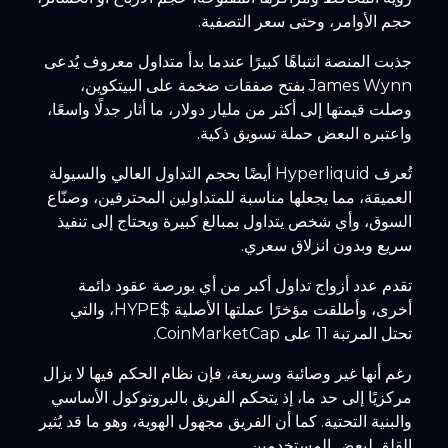
حجم الأوامر، وحتى سعر التصفية.
جذبت المنصة انتباهًا كبيرًا عندما بدأ متداول معروف يُدعى
James Wynn بفتح صفقات ضخمة على البيتكوين،
وصلت قيمتها إلى أكثر من مليار دولار، ما أثار جدلًا واسعًا،
واعتبره البعض حملة تسويق ذكية.
تُعرف Hyperliquid أيضًا بحجم التداول العالي والسيولة
العميقة، مما يجعلها مناسبة للمتداولين المحترفين، وصنّاع
السوق، وأي شخص يتداول بمبالغ كبيرة ويحتاج إلى تنفيذ
سريع وبدون انزلاق سعري.
تقدم عدد أزواج تداول أكبر من أي بورصة عقود دائمة
أخرى، وأطلقت مؤخرًا عملتها الأصلية $HYPE، والتي
تحتل المرتبة 11 على CoinMarketCap.
رغم أنها غير وصائية وسريعة، فإن نظام الحكم فيها لا يزال
مركزيًا إلى حد ما، إذ يتحكم الفريق بالبروتوكول الأساسي
والبنية التحتية. كما أن الفريق مجهول الهوية، وهو ما قد يُثير
القلق لبعض المستخدمين.