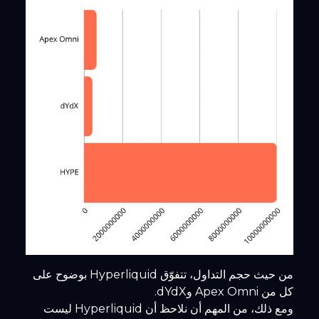
من حيث حجم التداول، تتفوّق Hyperliquid بوضوح على
كل من Apex Omni وdYdX.
ومع ذلك، من المهم أن نلاحظ أن Hyperliquid ليست