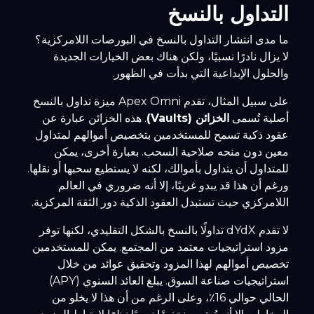
التداول بالنسخ
ما مدى انتشار التداول بالنسخ في البورصات اللامركزية؟
لا يزال نادرًا نسبيًا، ولكن هناك بعض الخيارات الجديدة
والحلول الإبداعية التي بدأت في الظهور.
على سبيل المثال، تقدم Apex Omni ميزة تداول بالنسخ
أصلية تُسمى
الخزائن (Vaults)
. هذه الخزائن عبارة عن
عقود ذكية تسمح للمستخدمين بتخصيص أموالهم لمتداول
معين دون منحه صلاحية السحب. بعبارة أخرى، يمكن
للمتداول أن يتداول بأموالك، لكنه لا يستطيع سحبها أو نقلها.
ورغم أن هذا قد يبدو غريبًا، إلا أنه ضروري في العالم
اللامركزي حيث تستبدل العقود الذكية دور الثقة المركزية.
لا تقدم dYdX تداولًا بالنسخ بالشكل التقليدي، لكنها توفر
مزود استراتيجيات معتمد من المجتمع. يمكن للمستخدمين
تخصيص أموالهم لهذا المزود وتحقيق عوائد من خلال
استراتيجيات صناعة السوق. يبلغ العائد السنوي (APY)
الحالي حوالي 16٪، وعلى الرغم من أن هذا لا يخلو من