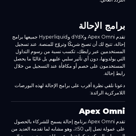
برامج الإحالة
تقدم Apex Omni وdYdX وHyperliquid جميعها برامج
إحالة، تتيح لك أن تصبح شريكًا وتروّج للمنصة. عند تسجيل
المستخدمين عبر رابطك، تكسب نسبة من رسوم التداول
التي يولدونها، دون أي تأثير سلبي عليهم. بل غالبًا ما يحصل
المستخدمون على خصم أو مكافأة عند التسجيل من خلال
رابط إحالة.
دعونا نلقي نظرة أقرب على برامج الإحالة لهذه البورصات
اللامركزية الرائدة:
Apex Omni
تقدم Apex Omni برنامج إحالة يسمح للشركاء بالحصول
على عمولة تصل إلى 50٪، وهو مشابه لما تقدمه العديد من