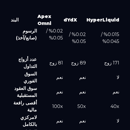
Apex
HyperLiquid
dYdX
البند
Omni
%0.02 /
الرسوم
%0.02 /
%0.015 /
%0.05
(صانع/آخذ)
%0.05
%0.045
عدد أزواج
171 زوج
89 زوج
81 زوج
التداول
السوق
لا
نعم
نعم
الفوري
سوق العقود
نعم
نعم
نعم
المستقبلية
أقصى رافعة
100x
50x
40x
مالية
لامركزي
لا
نعم
نعم
بالكامل