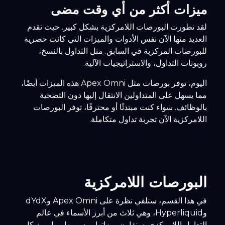
ميزات أكثر من أي وقت مضى
لقد تطورت البورصات اللامركزية بشكل كبير. حيث تقدم
العديد منها الآن نفس الأدوات والميزات التي كانت حصرية
للبورصات المركزية في السابق. مثل التداول بالنسخ،
روبوتات التداول، والاستراتيجيات الآلية.
اليوم، توفر بورصات مثل Apex Omni هذه الميزات أيضًا،
مما يسهل على المتداولين الانتقال إليها دون التضحية
بالوظائف. سواء كنت مبتدئًا أو محترفًا، توفر البورصات
اللامركزية الآن تجربة تداول متكاملة.
البورصات اللامركزية
في هذا القسم، سنلقي نظرة على Apex Omni وdYdX
وHyperliquid، وهي ثلاث من أبرز الأسماء في عالم
التداول اللامركزي. سنقارن ميزاتها ورسومها وما يميز كل