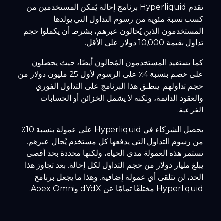
تقدم Hyperliquid برنامج إحالة يُمكن المستخدمين من
كسب نسبة مئوية من رسوم التداول التي يولدها
المستخدمون الذين يُحالون عبرهم، بشرط أن يكملوا حجم
تداول بقيمة 10,000 دولار على الأقل.
كما يستفيد المستخدمون المُحالون أيضًا، حيث يحصلون
على خصم بنسبة 4٪ على الرسوم لأول 25 مليون دولار من
حجم تداولهم. ينطبق هذا البرنامج على التداول الفوري
والعقود الدائمة، ولكنه لا يشمل الخزائن أو الحسابات
الفرعية.
يحصل الشركاء في Hyperliquid على عمولة بنسبة 10٪
من رسوم التداول التي يدفعها كل مستخدم يُحال عبرهم.
تستمر هذه العمولة مدى الحياة، ولكنها محددة بحد أقصى
يبلغ مليار دولار من حجم التداول لكل إحالة. بعد تجاوز هذا
الحد، لن تتلقى أي عمولة إضافية. وهذا ما يجعل برنامج
Hyperliquid مختلفًا تمامًا عن dYdX وApex Omni.