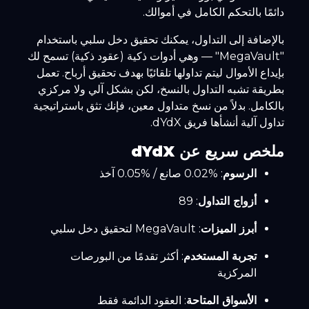
دائمًا بالتحكم الكامل في أموالك.
بالإضافة إلى التداول، يمكنك تحقيق دخل سلبي باستخدام
"MegaVault" — وهي أدوات ذكية (عقود ذكية) تسمح لك
بإيداع الأموال ليتم تداولها تلقائيًا بهدف تحقيق أرباح. تعمل
بطريقة تشبه التداول بالنسخ، لكن بشكل آلي ولا مركزي
بالكامل. بدلاً من نسخ متداول معين، فإنك تثق باستراتيجية
تداول آلية أنشأها فريق dYdX.
ملخص سريع عن dYdX
الرسوم
: %0.02 صانع / %0.05 آخذ
أزواج التداول
: 89
أبرز الميزات
: MegaVault لتحقيق دخل سلبي
تجربة المستخدم
: أكثر تقدمًا من البورصات
المركزية
الأسواق المتاحة
: العقود الدائمة فقط