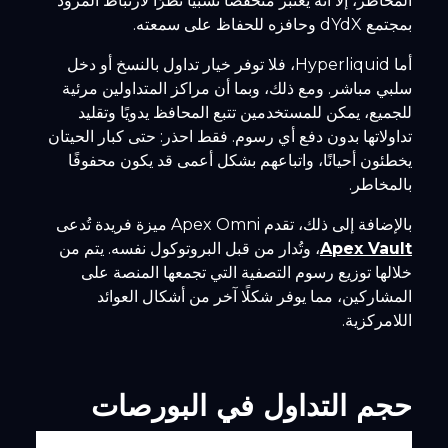
المخاطر، إلا أنه يُعتبر منخفضًا نسبيًا نظرًا لارتباط المزود
بمجتمع dYdX وحافزه للحفاظ على سمعته.
أما Hyperliquid، فلا توفر خيار تداول بالنسخ أو دخل
سلبي مباشر. ومع ذلك، وبما أن مراكز المتداولين مرئية
للجميع، يمكن للمستخدمين تتبع المحافظ يدويًا وتقليد
تداولاتها بدون دفع أي رسوم. فقط احذر: حتى كبار الحيتان
يخطئون أحيانًا، واتباعهم بشكل أعمى قد يكون محفوفًا
بالمخاطر.
بالإضافة إلى ذلك، تقدم Apex Omni ميزة فريدة تُدعى
Apex Vault
، وتُدار من قبل البروتوكول نفسه. يتم من
خلالها توزيع رسوم التصفية التي تجمعها المنصة على
المشاركين، مما يوفر شكلًا آخر من أشكال العوائد
اللامركزية.
حجم التداول في البورصات