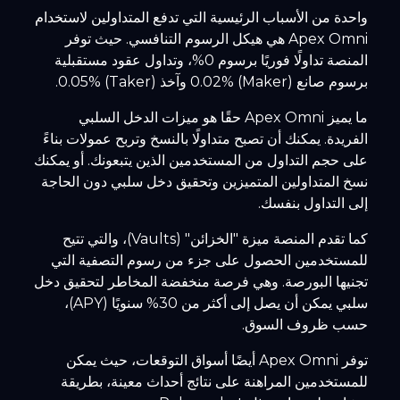
واحدة من الأسباب الرئيسية التي تدفع المتداولين لاستخدام
Apex Omni هي هيكل الرسوم التنافسي. حيث توفر
المنصة تداولًا فوريًا برسوم 0%، وتداول عقود مستقبلية
برسوم صانع (Maker) 0.02% وآخذ (Taker) 0.05%.
ما يميز Apex Omni حقًا هو ميزات الدخل السلبي
الفريدة. يمكنك أن تصبح متداولًا بالنسخ وتربح عمولات بناءً
على حجم التداول من المستخدمين الذين يتبعونك. أو يمكنك
نسخ المتداولين المتميزين وتحقيق دخل سلبي دون الحاجة
إلى التداول بنفسك.
كما تقدم المنصة ميزة "الخزائن" (Vaults)، والتي تتيح
للمستخدمين الحصول على جزء من رسوم التصفية التي
تجنيها البورصة. وهي فرصة منخفضة المخاطر لتحقيق دخل
سلبي يمكن أن يصل إلى أكثر من 30% سنويًا (APY)،
حسب ظروف السوق.
توفر Apex Omni أيضًا أسواق التوقعات، حيث يمكن
للمستخدمين المراهنة على نتائج أحداث معينة، بطريقة