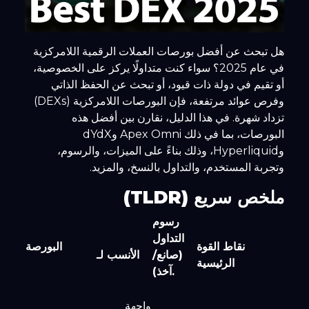
هل تبحث عن أفضل بورصات العملات الرقمية اللامركزية
في عام 2025؟ سواء كنت متداولًا يركز على الخصوصية،
أو تقيم في دولة ذات قيود، أو تبحث عن الحفظ الذاتي
وفرص عوائد مرتفعة، فإن البورصات اللامركزية (DEXs)
تزداد شهرة. في هذا الدليل، نقارن بين أفضل هذه
البورصات، بما في ذلك Apex Omni وdYdX
وHyperliquid، وذلك بناءً على الميزات، والرسوم،
وتجربة المستخدم، والتداول بالنسخ، والمزيد.
ملخص سريع (TLDR)
رسوم
التداول
نقاط القوة
البورصة
(صانع/
الأنسب لـ
الرئيسية
آخذ).
واجهة