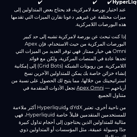
✔️
✔️
✔️
HyperLiq
عند اختيار بورصة لامركزية، قد يحتاج بعض المتداولين إلى
ميزات مختلفة عن غيرهم. دعونا نقارن الميزات التي تقدمها
هذه البورصات اللامركزية.
إذا كنت تبحث عن بورصة لامركزية تشبه إلى حد كبير
البورصات المركزية من حيث الاستخدام، فإن Apex
Omni هي خيار ممتاز. فهي توفر العديد من الميزات التي
تجدها عادة في المنصات المركزية، ولكن مع فوائد
اللامركزية. من روبوتات الشبكة (Grid Bots) إلى إمكانية
إنشاء خزائن خاصة بك يمكن للمتداولين الآخرين نسخ
استراتيجيتك من خلالها، مما يتيح لك الحصول على نسبة من
أرباحهم —
Apex Omni
تجعل الأدوات المتقدمة في
متناول الجميع.
من ناحية أخرى، تعتبر dYdX وHyperliquid أكثر ملاءمة
للمستخدمين المتقدمين قليلاً. خاصة Hyperliquid، فهي
مثالية للمتداولين الذين يحتاجون إلى أحجام تداول كبيرة
جدًا وسيولة عميقة، مثل المؤسسات أو المتداولين ذوي
التردد العالي.