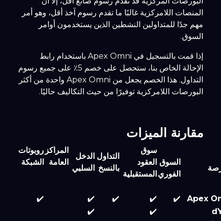
البورصات المركزية قد تقدم رسوم صانع أقل، إلا أن
المنصات اللامركزية غالبًا ما تقدم رسوم آخذ أقل، وهو أمر
مهم جدًا للمتداولين النشطين الذين يستخدمون أوامر
السوق.
إذا قمت بالتسجيل في Apex Omni باستخدام رابط
الإحالة الخاص بنا، ستحصل على خصم 5٪ على جميع رسوم
التداول. هذا الخصم يجعل من Apex Omni واحدة من أكثر
البورصات اللامركزية توفيرًا من حيث التكاليف حاليًا.
مقارنة الميزات
سوق
المراكز
روبوتات
التداول
الدخل
السوق
العقود
العامة
الشبكة
ورصة
بالنسخ
السلبي
الفوري
المستقبلية
✔️
✔️
✔️
✔️
✔️
Apex O
✔️
✔️
d