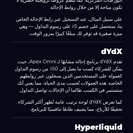
البورصات المركزية. كما تنظم عروضًا ترويجية حصرية لا
تكون متاحة إلا من خلال روابط الإحالة.
على سبيل المثال، عند التسجيل عبر رابط الإحالة الخاص
بنا، ستحصل على خصم 5٪ على رسوم التداول — وهي
ميزة صغيرة قد توفر لك مبلغًا كبيرًا بمرور الوقت.
dYdX
تقدم dYdX برنامج إحالة مشابهًا لـ Apex Omni، حيث
يمكن للشركاء كسب ما يصل إلى 50٪ من رسوم التداول
كعمولة على المستخدمين الذين يسجلون عبر روابطهم
الخاصة. هذه العمولات تُحسب مدى الحياة، مما يعني أنك
ستستمر في الكسب طالما أن الإحالات تواصل التداول.
كما تعرض dYdX لوحة ترتيب عامة تُظهر أكثر الشركاء
تحقيقًا للأرباح، مما يضيف طابعًا تنافسيًا للبرنامج.
Hyperliquid