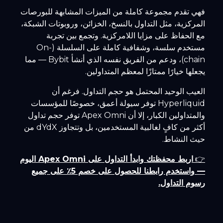
فهي تقدم مجموعة كاملة من الميزات المشابهة للبورصات
المركزية، مثل التداول بالنسخ، الخزائن، وروبوتات الشبكة،
مع الحفاظ على مزايا اللامركزية. وتجمع بين تجربة
مستخدم سلسة، وشفافية كاملة على السلسلة (On-
chain)، ودعم من الفريق نفسه الذي أنشأ Bybit — مما
يجعلها خيارًا ممتازًا لمعظم المتداولين.
العيب الوحيد المحتمل هو حجم التداول. فرغم أن
Hyperliquid توفر سيولة أعمق، خصوصًا للمؤسسات
والمتداولين الكبار، إلا أن Apex Omni توفر حجم تداول
أكثر من كافٍ لغالبية المستخدمين، بل وتتجاوز dYdX من
حيث النشاط.
👉
اربط محفظتك وابدأ التداول على Apex Omni اليوم
— واستخدم رابطنا للحصول على خصم 5٪ على جميع
رسوم التداول.