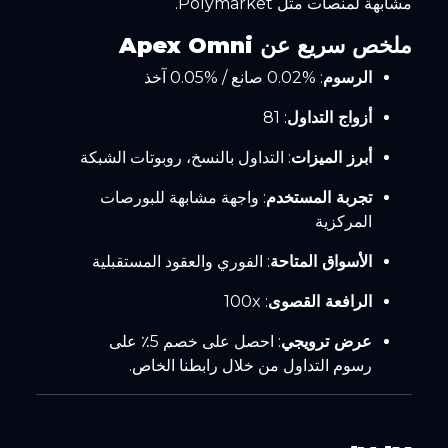
مشابهة لمنصات مثل Polymarket.
ملخص سريع عن Apex Omni
الرسوم
: %0.02 صانع / %0.05 آخذ
أزواج التداول
: 81
أبرز الميزات
: التداول بالنسخ، روبوتات الشبكة
تجربة المستخدم
: واجهة مشابهة للبورصات
المركزية
الأسواق المتاحة
: الفوري والعقود المستقبلية
الرافعة القصوى
: 100x
عرض ترويجي
: احصل على خصم 5٪ على
رسوم التداول من خلال رابطنا الخاص.