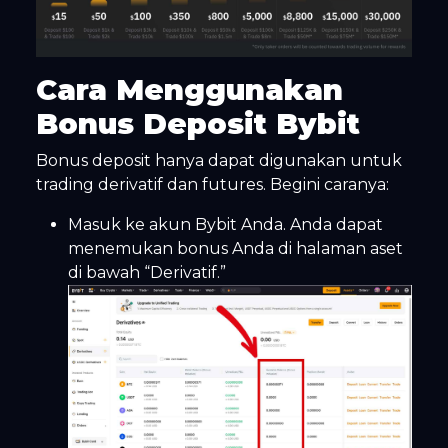
Cara Menggunakan
Bonus Deposit Bybit
Bonus deposit hanya dapat digunakan untuk
trading derivatif dan futures. Begini caranya:
Masuk ke akun Bybit Anda. Anda dapat
menemukan bonus Anda di halaman aset
di bawah “Derivatif.”