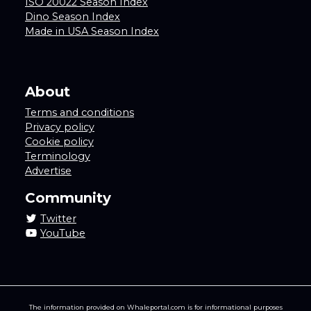
ISO 20022 Season Index
Dino Season Index
Made in USA Season Index
About
Terms and conditions
Privacy policy
Cookie policy
Terminology
Advertise
Community
Twitter
YouTube
The information provided on Whaleportal.com is for informational purposes