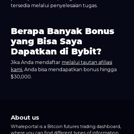
tersedia melalui penyelesaian tugas.
Berapa Banyak Bonus
yang Bisa Saya
Dapatkan di Bybit?
Jika Anda mendaftar
melalui tautan afiliasi
kami
, Anda bisa mendapatkan bonus hingga
$30,000.
About us
Whaleportal is a Bitcoin futures trading dashboard,
where you can find different types of information