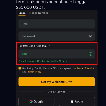
termasuk bonus pendaftaran hingga
$30,000 USDT.