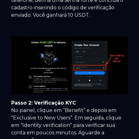
telefone, defina uma senha forte e conclua o
cadastro inserindo o código de verificação
enviado. Você ganhará 10 USDT.
Passo 2: Verificação KYC
No painel, clique em “Benefit” e depois em
“Exclusive to New Users”. Em seguida, clique
em “Identity verification” para verificar sua
conta em poucos minutos. Aguarde a