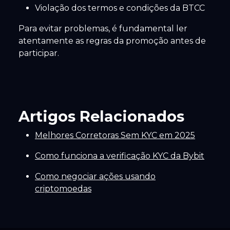
Violação dos termos e condições da BTCC
Para evitar problemas, é fundamental ler
atentamente as regras da promoção antes de
participar.
Artigos Relacionados
Melhores Corretoras Sem KYC em 2025
Como funciona a verificação KYC da Bybit
Como negociar ações usando
criptomoedas