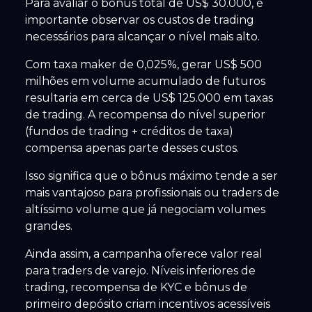
Para avaliar o bônus total de US$ 30.000, é
importante observar os custos de trading
necessários para alcançar o nível mais alto.
Com taxa maker de 0,025%, gerar US$ 500
milhões em volume acumulado de futuros
resultaria em cerca de US$ 125.000 em taxas
de trading. A recompensa do nível superior
(fundos de trading + créditos de taxa)
compensa apenas parte desses custos.
Isso significa que o bônus máximo tende a ser
mais vantajoso para profissionais ou traders de
altíssimo volume que já negociam volumes
grandes.
Ainda assim, a campanha oferece valor real
para traders de varejo. Níveis inferiores de
trading, recompensa de KYC e bônus de
primeiro depósito criam incentivos acessíveis