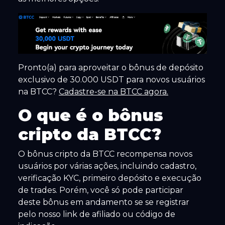
Pronto(a) para aproveitar o bônus de depósito
exclusivo de 30.000 USDT para novos usuários
na BTCC?
Cadastre-se na BTCC agora.
O que é o bônus
cripto da BTCC?
O bônus cripto da BTCC recompensa novos
usuários por várias ações, incluindo cadastro,
verificação KYC, primeiro depósito e execução
de trades. Porém, você só pode participar
deste bônus em andamento se se registrar
pelo nosso link de afiliado ou código de