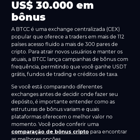
US$ 30.000 em
bônus
A BTCC é uma exchange centralizada (CEX)
popular que oferece a traders em mais de 112
países acesso fluido a mais de 300 pares de
cripto. Para atrair novos usuários e manter os
atuais, a BTCC lança campanhas de bônus com
frequência, permitindo que você ganhe USDT
grátis, fundos de trading e créditos de taxa.
Se você está comparando diferentes
exchanges antes de decidir onde fazer seu
depósito, é importante entender como as
estruturas de bônus variam e quais
plataformas oferecem o melhor valor no
momento. Você pode conferir uma
comparação de bônus cripto
para encontrar
as melhores opções.