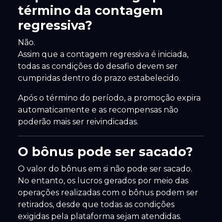
término da contagem
regressiva?
Não.
Assim que a contagem regressiva é iniciada,
todas as condições do desafio devem ser
cumpridas dentro do prazo estabelecido.
Após o término do período, a promoção expira
automaticamente e as recompensas não
poderão mais ser reivindicadas.
O bônus pode ser sacado?
O valor do bônus em si não pode ser sacado.
No entanto, os lucros gerados por meio das
operações realizadas com o bônus podem ser
retirados, desde que todas as condições
exigidas pela plataforma sejam atendidas.