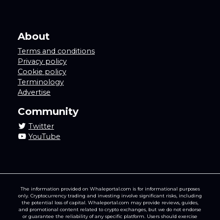
About
Terms and conditions
Privacy policy
Cookie policy
Terminology
Advertise
Community
Twitter
YouTube
The information provided on Whaleportal.com is for informational purposes
only. Cryptocurrency trading and investing involve significant risks, including
the potential loss of capital. Whaleportal.com may provide reviews, guides,
and promotional content related to crypto exchanges, but we do not endorse
or guarantee the reliability of any specific platform. Users should exercise