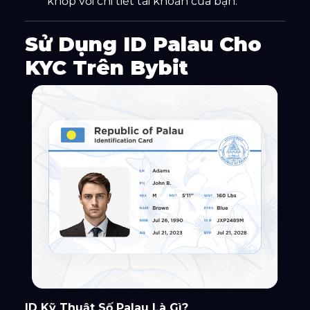
khớp với chi tiết tài khoản của bạn.
Sử Dụng ID Palau Cho
KYC Trên Bybit
ID Kỹ Thuật Số Palau Là Gì?