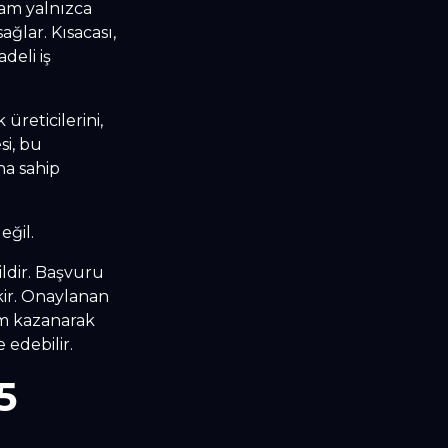
ram yalnızca
ağlar. Kısacası,
adeli iş
 üreticilerini,
si, bu
na sahip
eğil.
ildir. Başvuru
ekir. Onaylanan
şim kazanarak
 edebilir.
5