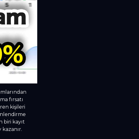
ramlarından
ma fırsatı
en kişileri
yönlendirme
 biri kayıt
y kazanır.