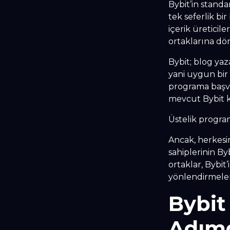
Bybit’in stand
tek seferlik bi
içerik üreticile
ortaklarına dö
Bybit; blog yaza
yani uygun bir 
programa başvu
mevcut Bybit ku
Üstelik progra
Ancak, herkesin
sahiplerinin By
ortaklar, Bybit
yönlendirmeleri
Bybit
Adımd