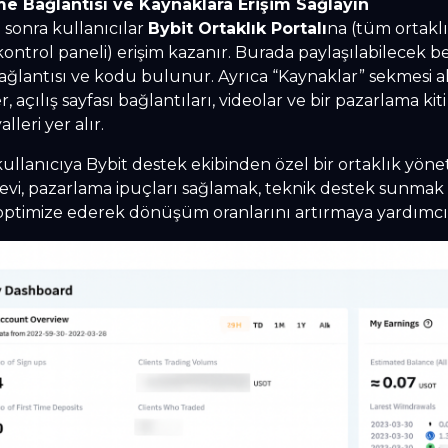
rme Bağlantısı ve Kaynaklara Erişim Sağlayın
sonra kullanıcılar
Bybit Ortaklık Portalı
na (tüm ortaklı
ntrol paneli) erişim kazanır. Burada paylaşılabilecek be
ğlantısı ve kodu bulunur. Ayrıca “Kaynaklar” sekmesi alt
 açılış sayfası bağlantıları, videolar ve bir pazarlama kiti g
leri yer alır.
kullanıcıya Bybit destek ekibinden özel bir ortaklık yöneti
revi, pazarlama ipuçları sağlamak, teknik destek sunmak
ptimize ederek dönüşüm oranlarını artırmaya yardımcı 