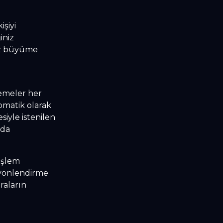
.
şiyi
iniz
ız büyüme
demeler her
omatik olarak
iyle istenilen
nda
 işlem
, yönlendirme
araların