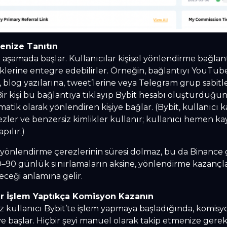
itlenize Tanıtın
 aşamada başlar. Kullanıcılar kişisel yönlendirme bağlant
klerine entegre edebilirler. Örneğin, bağlantıyı YouTub
, blog yazılarına, tweet’lerine veya Telegram grup sabit
 Bir kişi bu bağlantıya tıklayıp Bybit hesabı oluşturduğu
matik olarak yönlendiren kişiye bağlar. (Bybit, kullanıcı ka
zler ve benzersiz kimlikler kullanır; kullanıcı hemen kay
pılır.)
n yönlendirme çerezlerinin süresi dolmaz, bu da Binance g
0–90 günlük sınırlamaların aksine, yönlendirme kazançl
eceği anlamına gelir.
ılar İşlem Yaptıkça Komisyon Kazanın
iz kullanıcı Bybit’te işlem yapmaya başladığında, komisy
ye başlar. Hiçbir şeyi manuel olarak takip etmenize gere