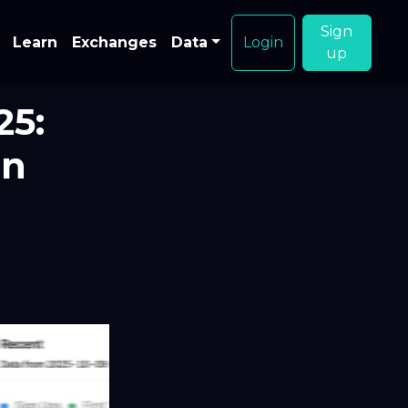
Sign
Learn
Exchanges
Data
Login
up
25:
on