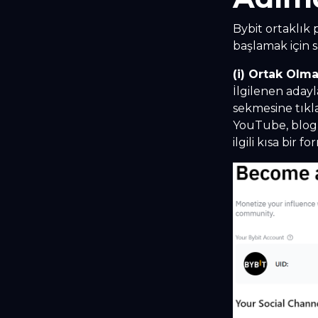
Bybit ortaklık
başlamak için 
(i) Ortak Olm
İlgilenen adayl
sekmesine tıkla
YouTube, blog v
ilgili kısa bir 