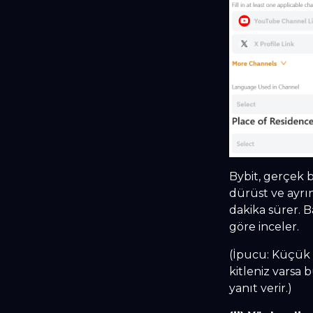
Bybit, gerçek bi
dürüst ve ayrın
dakika sürer. B
göre inceler.
(İpucu: Küçük bi
kitleniz varsa
yanıt verir.)