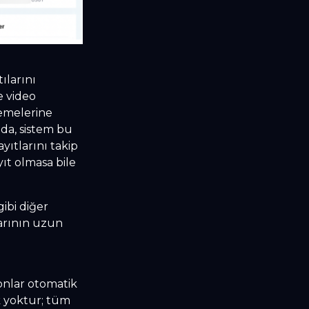
ılarını
e video
lemelerine
nda, sistem bu
yıtlarını takip
ıt olmasa bile
ibi diğer
arının uzun
onlar otomatik
k yoktur; tüm