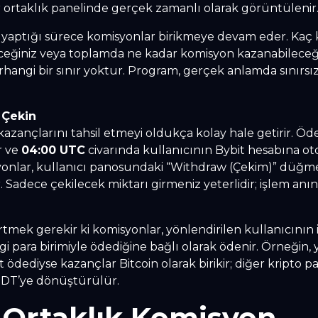
ortaklık panelinde gerçek zamanlı olarak görüntülenir
 yaptığı sürece komisyonlar birikmeye devam eder. Kaç ki
ceğiniz veya toplamda ne kadar komisyon kazanabileceğ
angi bir sınır yoktur. Program, gerçek anlamda sınırs
 Çekin
 kazançlarını tahsil etmeyi oldukça kolay hale getirir. Ö
r ve
04:00 UTC
civarında kullanıcının Bybit hesabına ot
syonlar, kullanıcı panosundaki “Withdraw (Çekim)” düğmes
r. Sadece çekilecek miktarı girmeniz yeterlidir; işlem anı
rtmek gerekir ki komisyonlar, yönlendirilen kullanıcının
gi para birimiyle ödediğine bağlı olarak ödenir. Örneğin
t ödediyse kazançlar Bitcoin olarak birikir; diğer kripto p
USDT’ye dönüştürülür.
 Ortaklık Komisyon