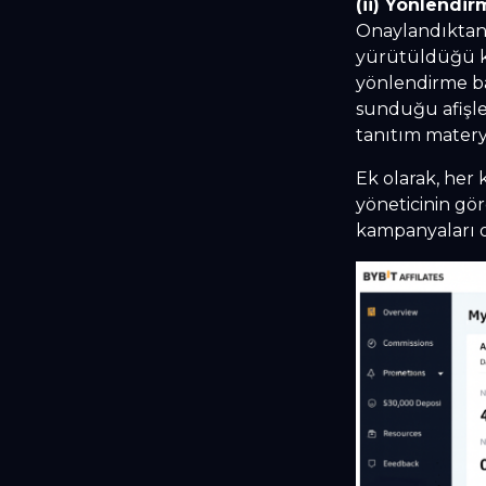
(ii) Yönlendi
Onaylandıktan 
yürütüldüğü ko
yönlendirme ba
sunduğu afişler,
tanıtım materyal
Ek olarak, her 
yöneticinin gö
kampanyaları o