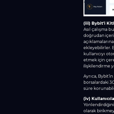
(iii) Bybit’i K
Asıl çalışma bu
doğrudan içeri
açıklamalarına
ekleyebilirler.
kullanıcıyı oto
etmek için çere
ilişkilendirme ya
Ayrıca, Bybit’i
borsalardaki 3
süre korunabil
(iv) Kullanıc
Yönlendirdiğin
olarak birikme