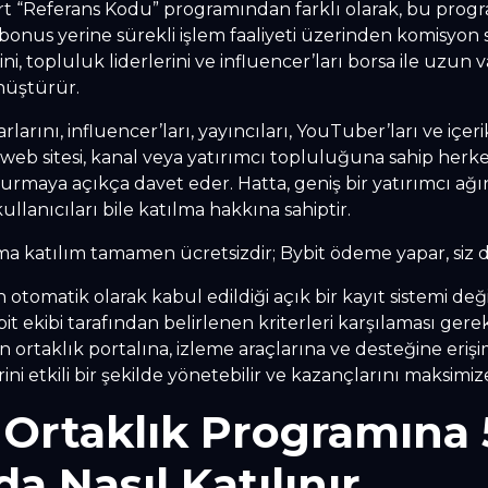
art “Referans Kodu” programından farklı olarak, bu prog
r bonus yerine sürekli işlem faaliyeti üzerinden komisyon s
rini, topluluk liderlerini ve influencer’ları borsa ile uzun v
nüştürür.
rlarını, influencer’ları, yayıncıları, YouTuber’ları ve içerik
web sitesi, kanal veya yatırımcı topluluğuna sahip herke
rmaya açıkça davet eder. Hatta, geniş bir yatırımcı ağı
llanıcıları bile katılma hakkına sahiptir.
ma katılım tamamen ücretsizdir; Bybit ödeme yapar, siz d
 otomatik olarak kabul edildiği açık bir kayıt sistemi değ
bit ekibi tarafından belirlenen kriterleri karşılaması ger
’in ortaklık portalına, izleme araçlarına ve desteğine eri
ni etkili bir şekilde yönetebilir ve kazançlarını maksimize
 Ortaklık Programına 
a Nasıl Katılınır