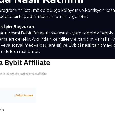
 programına katılmak oldukça kolaydır ve komisyon ka
sadece birkaç adımı tamamlamanız gerekir.
ak İçin Başvurun
arın resmi Bybit Ortaklık sayfasını ziyaret ederek “Apply
maları gerekir. Ardından kendileriyle, tanıtım kanallarıy
eya sosyal medya bağlantısı) ve Bybit’i nasıl tanıtmayı 
form doldurmalıdırlar.