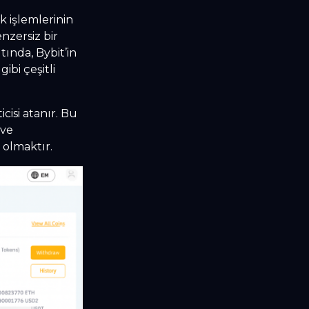
k işlemlerinin
nzersiz bir
ında, Bybit’in
ibi çeşitli
cisi atanır. Bu
 ve
olmaktır.