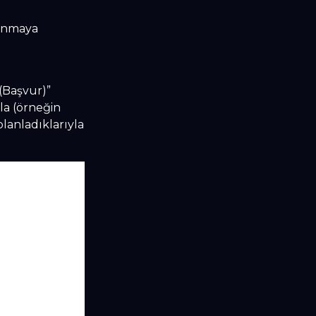
zanmaya
 (Başvur)”
la (örneğin
planladıklarıyla