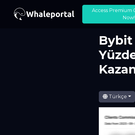
Access Premium 
Now!
Bybit
Yüzde
Kaza
Türkçe